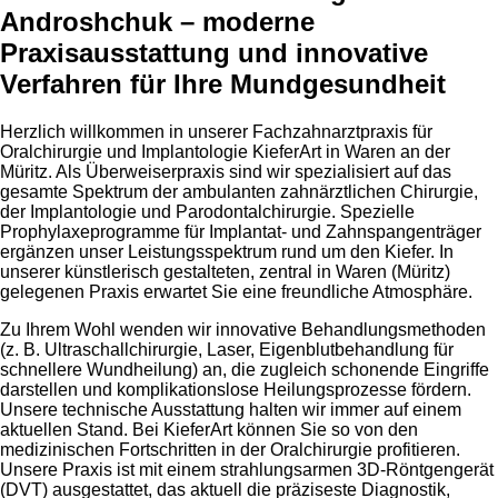
Androshchuk – moderne
Praxisausstattung und innovative
Verfahren für Ihre Mundgesundheit
Herzlich willkommen in unserer Fachzahnarztpraxis für
Oralchirurgie und Implantologie KieferArt in Waren an der
Müritz. Als Überweiserpraxis sind wir spezialisiert auf das
gesamte Spektrum der ambulanten zahnärztlichen Chirurgie,
der Implantologie und Parodontalchirurgie. Spezielle
Prophylaxeprogramme für Implantat- und Zahnspangenträger
ergänzen unser Leistungsspektrum rund um den Kiefer. In
unserer künstlerisch gestalteten, zentral in Waren (Müritz)
gelegenen Praxis erwartet Sie eine freundliche Atmosphäre.
Zu Ihrem Wohl wenden wir innovative Behandlungsmethoden
(z. B. Ultraschallchirurgie, Laser, Eigenblutbehandlung für
schnellere Wundheilung) an, die zugleich schonende Eingriffe
darstellen und komplikationslose Heilungsprozesse fördern.
Unsere technische Ausstattung halten wir immer auf einem
aktuellen Stand. Bei KieferArt können Sie so von den
medizinischen Fortschritten in der Oralchirurgie profitieren.
Unsere Praxis ist mit einem strahlungsarmen 3D-Röntgengerät
(DVT) ausgestattet, das aktuell die präziseste Diagnostik,