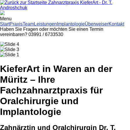
Zahnarztpraxis KieferArt - Dr. T.
Androshchuk
Menu
Start
Praxis
Team
Leistungen
Implantologie
Überweiser
Kontakt
Haben Sie Fragen oder möchten Sie einen Termin
vereinbaren?
03991 / 6733530
KieferArt in Waren an der
Müritz – Ihre
Fachzahnarztpraxis für
Oralchirurgie und
Implantologie
Zahnärztin und Oralchirurgin Dr. T.